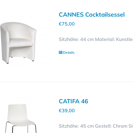
CANNES Cocktailsessel
€
75,00
Sitzhöhe: 44 cm Material: Kunstl
Details
Dieses
Produkt
weist
mehrere
Varianten
CATIFA 46
auf.
€
39,00
Die
Optionen
Sitzhöhe: 45 cm Gestell: Chrom Si
können