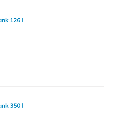
nk 126 l
nk 350 l