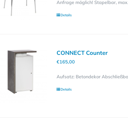
Anfrage möglich! Stapelbar, max
auf
der
Details
Produktseite
gewählt
werden
CONNECT Counter
€
165,00
Aufsatz: Betondekor Abschließb
Details