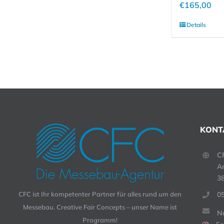
€
165,00
Details
KONT
C
A
3
0
CFC ist Ihr kompetenter Partner für alles rund um den
Messebau. Creative Fair Concepts – unser Name ist
Na
Programm!