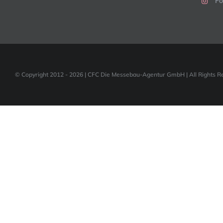
Fo
© Copyright 2012 -
2026 | CFC Die Messebau-Agentur GmbH | All Rights R