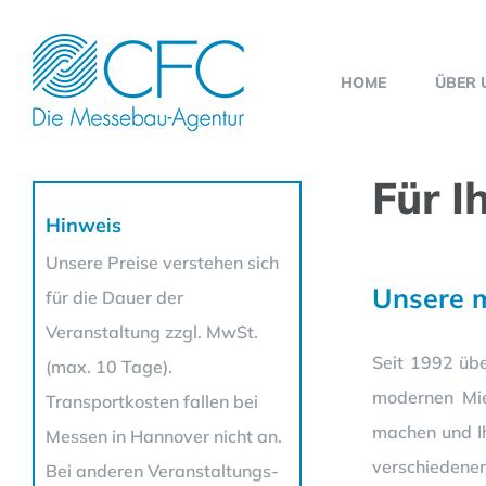
Zum
Inhalt
HOME
ÜBER 
springen
Für I
Hinweis
Unsere Preise verstehen sich
Unsere 
für die Dauer der
Veranstaltung zzgl. MwSt.
Seit 1992 üb
(max. 10 Tage).
modernen Mie
Transportkosten fallen bei
machen und Ih
Messen in Hannover nicht an.
verschiedenen
Bei anderen Veranstaltungs-