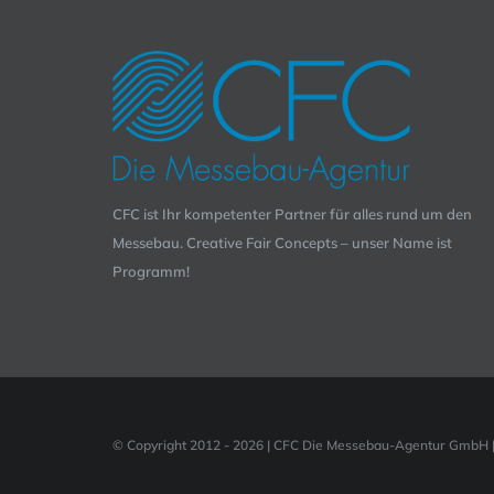
Varianten
auf.
Die
Optionen
können
auf
CFC ist Ihr kompetenter Partner für alles rund um den
der
Messebau. Creative Fair Concepts – unser Name ist
Produktseite
Programm!
gewählt
werden
© Copyright 2012 -
2026 | CFC Die Messebau-Agentur GmbH | 