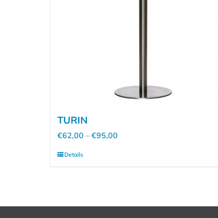
TURIN
Preisspanne:
€
62,00
–
€
95,00
€62,00
Details
Dieses
bis
Produkt
€95,00
weist
mehrere