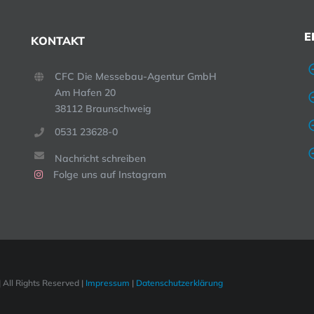
E
KONTAKT
CFC Die Messebau-Agentur GmbH
Am Hafen 20
38112 Braunschweig
0531 23628-0
Nachricht schreiben
Folge uns auf Instagram
All Rights Reserved |
Impressum
|
Datenschutzerklärung