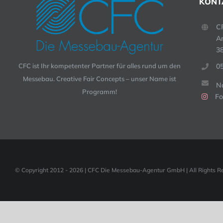
KONT
C
A
3
0
CFC ist Ihr kompetenter Partner für alles rund um den
Messebau. Creative Fair Concepts – unser Name ist
Na
Programm!
Fo
© Copyright 2012 -
2026 | CFC Die Messebau-Agentur GmbH | All Rights R